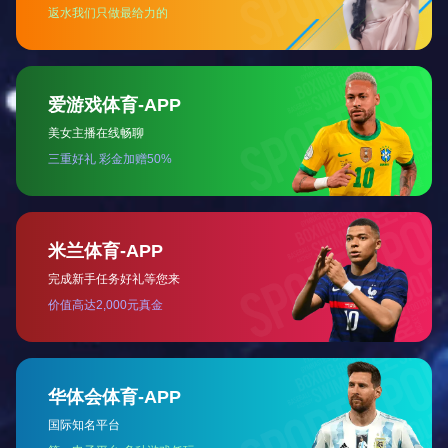
风光互补道路灯
编号:SYTYN-T57
功率:20W~150W
墙装一体化太阳能
编号:SYLED-TYN-014
功率:40W,50W