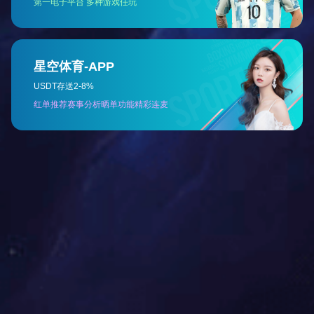
智能一体化太阳能路灯
编号:SYTYN-P220-288
功率:20W~60W